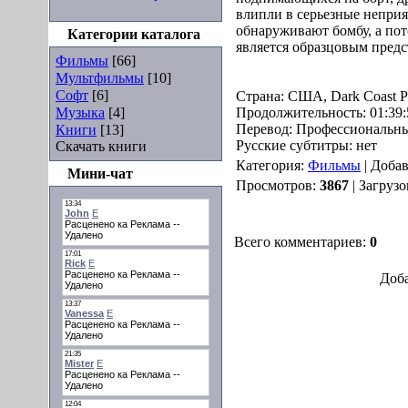
влипли в серьезные неприя
обнаруживают бомбу, а пот
Категории каталога
является образцовым предс
Фильмы
[66]
Мультфильмы
[10]
Софт
[6]
Страна: США, Dark Coast Pi
Музыка
[4]
Продолжительность: 01:39:
Перевод: Профессиональны
Книги
[13]
Русские субтитры: нет
Скачать книги
Категория:
Фильмы
| Доба
Мини-чат
Просмотров:
3867
| Загрузо
Всего комментариев:
0
Доба