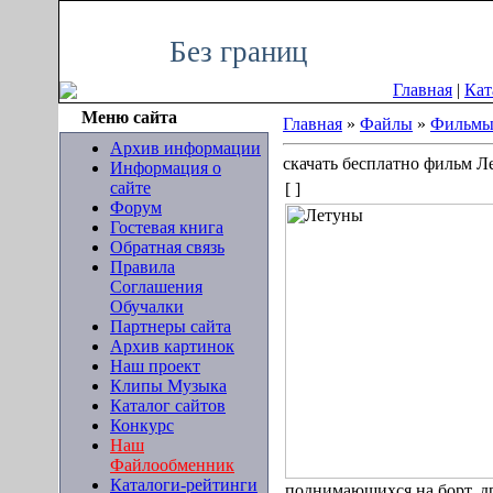
Пятница, 07.08.2026, 04:44
Без границ
Главная
|
Кат
Меню сайта
Главная
»
Файлы
»
Фильм
Архив информации
скачать бесплатно фильм Л
Информация о
сайте
[ ]
Форум
Гостевая книга
Обратная связь
Правила
Соглашения
Обучалки
Партнеры сайта
Архив картинок
Наш проект
Клипы Музыка
Каталог сайтов
Конкурс
Наш
Файлообменник
Каталоги-рейтинги
поднимающихся на борт, др