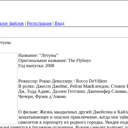
алог файлов
|
Регистрация
|
Вход
ы
етуны
Название: “Летуны”
Оригинальное название: The Flyboys
Год выпуска: 2008
Режиссер: Рокко Девиллерс / Rocco DeVilliers
В ролях: Джесси Джеймс, Рейли МакКлендон, Стивен 
Дж. Тодд Адамс, Даллен Геттлинг, Дженнифер Слимко,
Чичери, Фрэнк д`Амико
О фильме: Жизнь закадычных друзей Джейсона и Кайла
захватывающее и опасное приключение, когда они тайк
самолетов в аэропорту их родного городка. Увидев по
узья прячутся в багажном отделении. Вскоре самолет взлетает, и