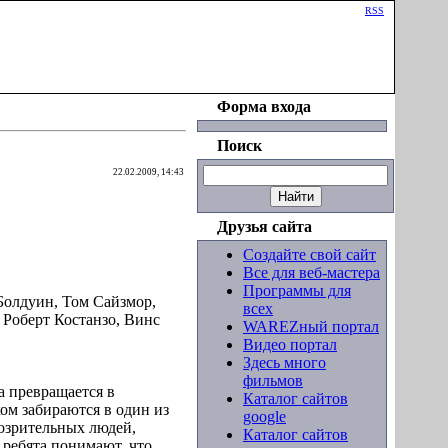
Приветствую Вас
Гость
|
RSS
Форма входа
Поиск
22.02.2009, 14:43
Друзья сайта
Создайте свой сайт
Все для веб-мастера
Программы для
Болдуин, Том Сайзмор,
всех
 Роберт Костанзо, Винс
WAREZный портал
Видео портал
Здесь много
фильмов
 превращается в
Каталог сайтов
ом забираются в один из
google
дозрительных людей,
Каталог сайтов
 ребята понимают, что