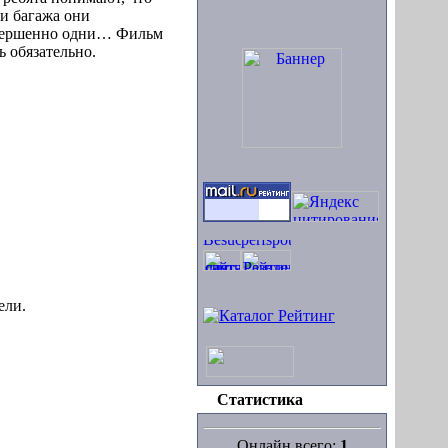
ди багажа они
совершенно одни… Фильм
 обязательно.
ели.
Статистика
Онлайн всего:
1