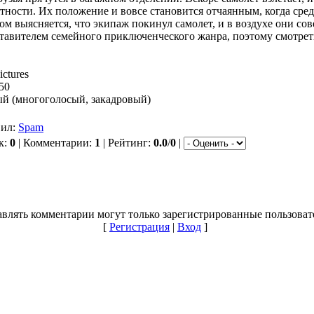
тности. Их положение и вовсе становится отчаянным, когда сре
ом выясняется, что экипаж покинул самолет, и в воздухе они 
тавителем семейного приключенческого жанра, поэтому смотреть
ctures
50
й (многоголосый, закадровый)
вил:
Spam
к:
0
| Комментарии:
1
| Рейтинг:
0.0
/
0
|
влять комментарии могут только зарегистрированные пользоват
[
Регистрация
|
Вход
]