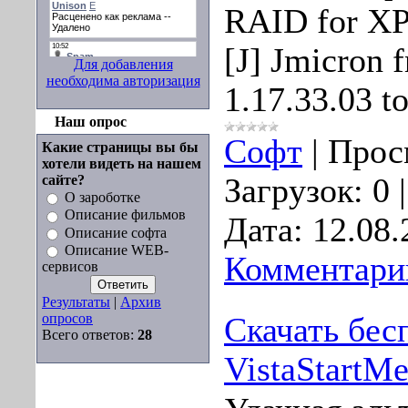
RAID for XP
[J] Jmicron 
Для добавления
необходима авторизация
1.17.33.03 t
Наш опрос
Софт
|
Прос
Какие страницы вы бы
хотели видеть на нашем
сайте?
Загрузок:
0
О зароботке
Описание фильмов
Дата:
12.08.
Описание софта
Описание WEB-
Комментарии
сервисов
Результаты
|
Архив
опросов
Скачать бес
Всего ответов:
28
VistaStartM