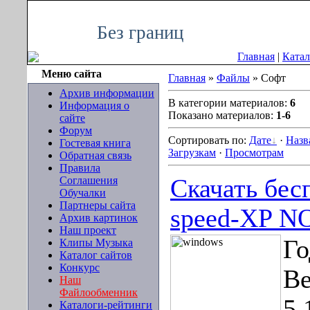
Четверг, 06.08.2026, 20:50
Без границ
Главная
|
Катал
Меню сайта
Главная
»
Файлы
» Софт
Архив информации
В категории материалов:
6
Информация о
Показано материалов:
1-6
сайте
Форум
Сортировать по:
Дате
·
Назв
Гостевая книга
Загрузкам
·
Просмотрам
Обратная связь
Правила
Соглашения
Скачать бес
Обучалки
Партнеры сайта
speed-XP N
Архив картинок
Наш проект
Го
Клипы Музыка
Каталог сайтов
Конкурс
Ве
Наш
Файлообменник
5.
Каталоги-рейтинги