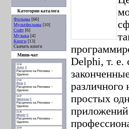
мо
Категории каталога
Фильмы
[66]
сф
Мультфильмы
[10]
Софт
[6]
та
Музыка
[4]
Книги
[13]
программиро
Скачать книги
Мини-чат
Delphi, т. е.
законченны
различного 
простых од
приложений
профессион