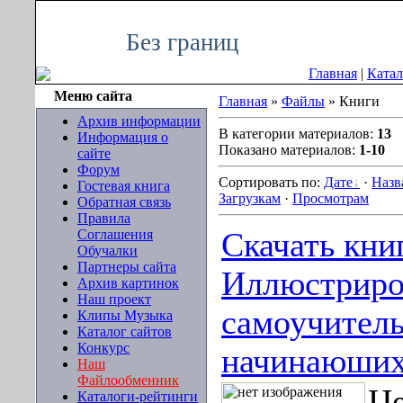
Четверг, 06.08.2026, 20:33
Без границ
Главная
|
Катал
Меню сайта
Главная
»
Файлы
» Книги
Архив информации
В категории материалов:
13
Информация о
Показано материалов:
1-10
сайте
Форум
Сортировать по:
Дате
·
Назв
Гостевая книга
Загрузкам
·
Просмотрам
Обратная связь
Правила
Соглашения
Скачать кни
Обучалки
Партнеры сайта
Иллюстрир
Архив картинок
Наш проект
самоучитель
Клипы Музыка
Каталог сайтов
Конкурс
начинаюши
Наш
Файлообменник
Це
Каталоги-рейтинги