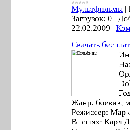
Мультфильмы
|
Загрузок:
0
|
До
22.02.2009
|
Ком
Скачать беспла
Ин
На
Ор
Do
Го
Жанр: боевик, 
Режиссер: Мар
В ролях: Карл 