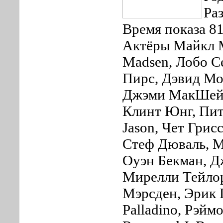
Ра
Время показа 8
Актёры Майкл М
Madsen, Лобо С
Пирс, Дэвид Мо
Джэми МакШейн
Клинт Юнг, Пит
Jason, Чет Грис
Стеф Дюваль, М
Оуэн Бекман, Д
Мирелли Тейлор
Мэрсден, Эрик 
Palladino, Рэйм