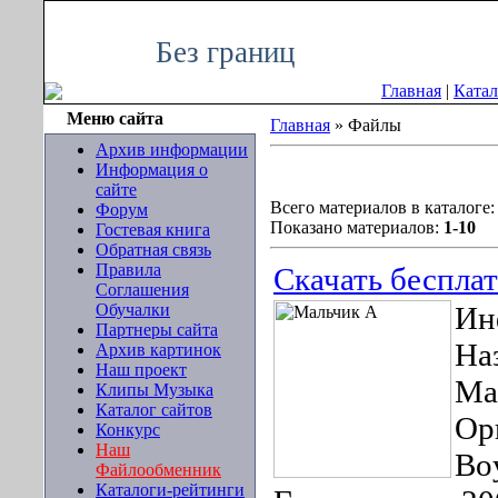
Пятница, 07.08.2026, 12:09
Без границ
Главная
|
Катал
Меню сайта
Главная
» Файлы
Архив информации
Информация о
сайте
Всего материалов в каталоге
Форум
Показано материалов:
1-10
Гостевая книга
Обратная связь
Правила
Скачать беспла
Соглашения
Обучалки
Ин
Партнеры сайта
На
Архив картинок
Наш проект
Ма
Клипы Музыка
Каталог сайтов
Ор
Конкурс
Наш
Bo
Файлообменник
Каталоги-рейтинги