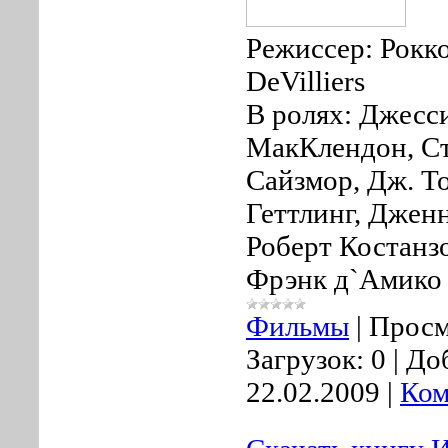
Режиссер: Рокко
DeVilliers
В ролях: Джесс
МакКлендон, Ст
Сайзмор, Дж. Т
Геттлинг, Джен
Роберт Костанз
Фрэнк д`Амико
Фильмы
|
Просм
Загрузок:
0
|
До
22.02.2009
|
Ком