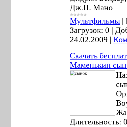
Дж.П. Мано
Мультфильмы
|
Загрузок:
0
|
До
24.02.2009
|
Ком
Скачать беспла
Маменькин сын
На
сы
Ор
Bo
Жа
Длительность: 0