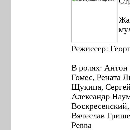
Ст
Жа
му
Режиссер: Геор
В ролях: Антон
Гомес, Рената Л
Щукина, Серге
Александр Наум
Воскресенский,
Вячеслав Грише
Ревва