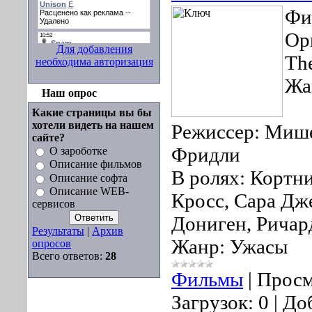
Фи
Ор
Для добавления
Th
необходима авторизация
Жа
Наш опрос
Какие страницы вы бы
хотели видеть на нашем
Режиссер: Миш
сайте?
Фридли
О зароботке
Описание фильмов
В ролях: Кортн
Описание софта
Описание WEB-
Кросс, Сара Дж
сервисов
Дониген, Ричар
Результаты
|
Архив
Жанр: Ужасы
опросов
Всего ответов:
28
Фильмы
|
Просм
Загрузок:
0
|
До