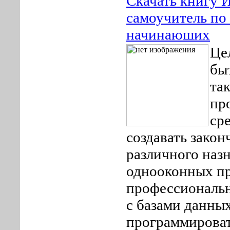
Скачать книгу
самоучитель по 
начинаюших
Це
бы
так
пр
сре
создавать зако
различного наз
однооконных п
профессиональ
с базами данны
программироват