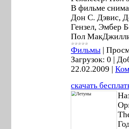
В фильме снима
Дон С. Дэвис, 
Гензел, Эмбер 
Пол МакДжилл
Фильмы
|
Просм
Загрузок:
0
|
До
22.02.2009
|
Ком
скачать беспла
На
Ор
Th
Го