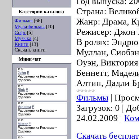
Год выпуска: 2
Страна: Велико
Категории каталога
Жанр: Драма, К
Фильмы
[66]
Мультфильмы
[10]
Режисер: Джон 
Софт
[6]
Музыка
[4]
В ролях: Эндрю
Книги
[13]
Скачать книги
Муллан, Сиобэ
Мини-чат
Оуэн, Виктория
Беннетт, Мадел
Алтин, Дадли Б
Фильмы
|
Просм
Загрузок:
0
|
До
24.02.2009
|
Ком
Скачать беспла