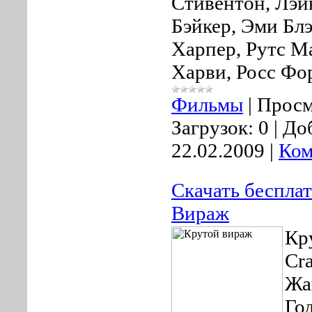
Стивентон, Лэй
Бэйкер, Эми Бл
Харпер, Рутс М
Харви, Росс Фо
Фильмы
|
Просм
Загрузок:
0
|
До
22.02.2009
|
Ком
Скачать беспла
Вираж
Кр
Cr
Жа
Го