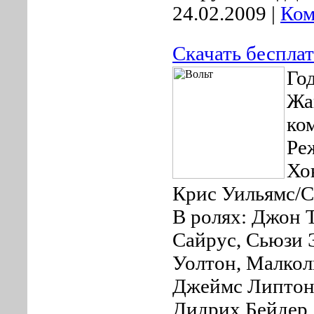
24.02.2009
|
Ком
Скачать беспла
Го
Жа
ко
Ре
Хо
Крис Уильямс/Ch
В ролях: Джон 
Сайрус, Сьюзи 
Уолтон, Малкол
Джеймс Липтон,
Дидрих Бейдер,